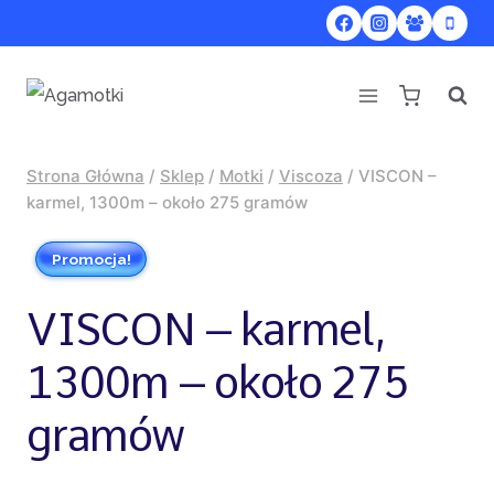
Przejdź
do
treści
Strona Główna
/
Sklep
/
Motki
/
Viscoza
/
VISCON –
karmel, 1300m – około 275 gramów
Promocja!
VISCON – karmel,
1300m – około 275
gramów