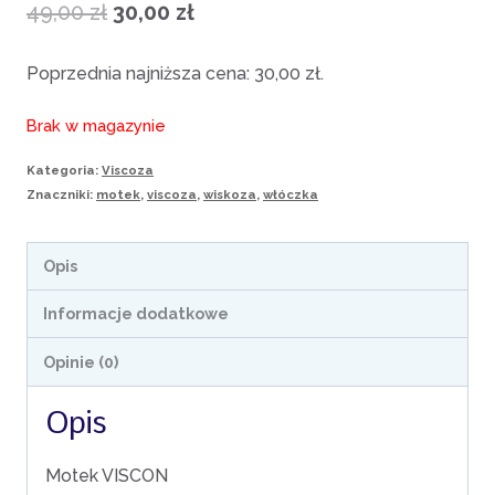
Pierwotna
Aktualna
49,00
zł
30,00
zł
cena
cena
Poprzednia najniższa cena:
30,00
zł
.
wynosiła:
wynosi:
Brak w magazynie
49,00 zł.
30,00 zł.
Kategoria:
Viscoza
Znaczniki:
motek
,
viscoza
,
wiskoza
,
włóczka
Opis
Informacje dodatkowe
Opinie (0)
Opis
Motek VISCON