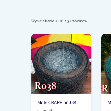
Posortowane
Wyświetlanie 1–16 z 37 wyników
według
najnowszych
Motek RARE nr 038
M
32,00
zł
3