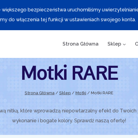
 większego bezpieczeństwa uruchomiliśmy uwierzytelniani
y do włączenia tej funkcji w ustawieniach swojego konta.
Strona Główna
Sklep
O
Motki RARE
Strona Główna
/
Sklep
/
Motki
/
Motki RARE
ą nitką, które wprowadzą niepowtarzalny efekt do Twoich 
wykonanie i bogate kolory. Sprawdź naszą ofertę!