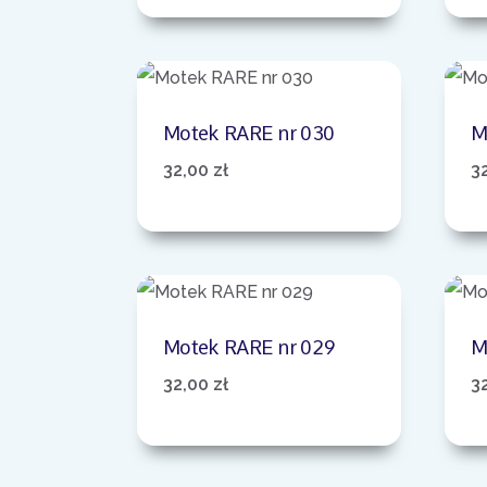
Motek RARE nr 030
M
32,00
zł
3
Motek RARE nr 029
M
32,00
zł
3