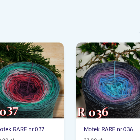
otek RARE nr 037
Motek RARE nr 036
2,00
zł
32,00
zł