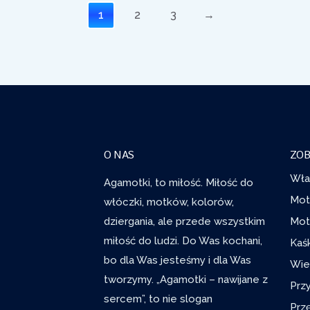
1
2
3
→
O NAS
ZOB
Wła
Agamotki, to miłość. Miłość do
Mot
włóczki, motków, kolorów,
dziergania, ale przede wszystkim
Mot
miłość do ludzi. Do Was kochani,
Kaś
bo dla Was jesteśmy i dla Was
Wie
tworzymy. „Agamotki – nawijane z
Prz
sercem”, to nie slogan
Prz