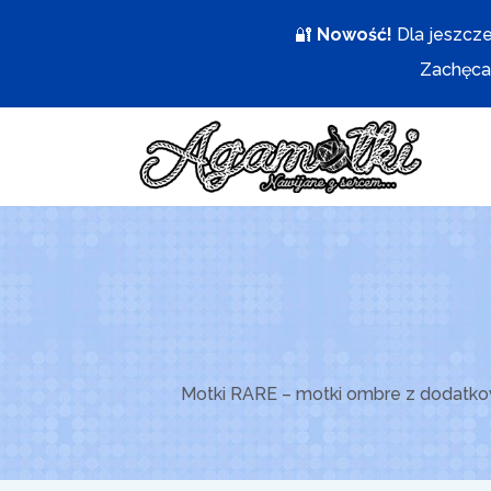
Przejdź
🔐
Nowość!
Dla jeszcze
do
Zachęcam
treści
Motki RARE – motki ombre z dodatkow