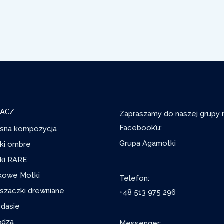
ACZ
Zapraszamy do naszej grupy 
Facebook’u:
sna kompozycja
Grupa Agamotki
ki ombre
ki RARE
kowe Motki
Telefon:
szaczki drewniane
+48 513 975 296
ydasie
ędza
Messenger: