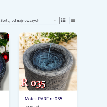
Motek RARE nr 035
32,00
zł