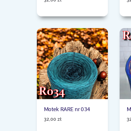
Motek RARE nr 034
M
32,00
zł
3