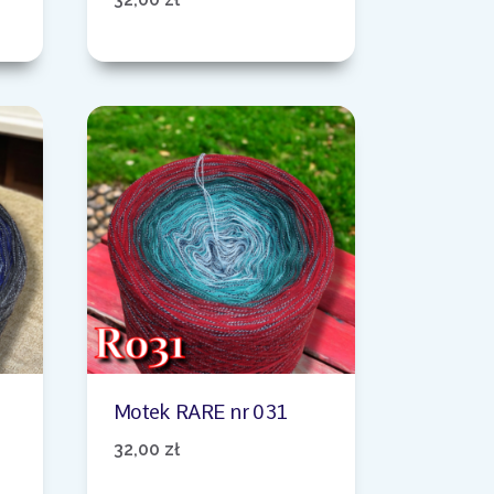
Motek RARE nr 031
32,00
zł