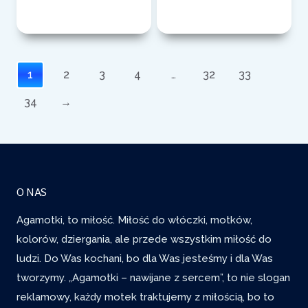
1
2
3
4
…
32
33
34
→
O NAS
Agamotki, to miłość. Miłość do włóczki, motków,
kolorów, dziergania, ale przede wszystkim miłość do
ludzi. Do Was kochani, bo dla Was jesteśmy i dla Was
tworzymy. „Agamotki – nawijane z sercem”, to nie slogan
reklamowy, każdy motek traktujemy z miłością, bo to