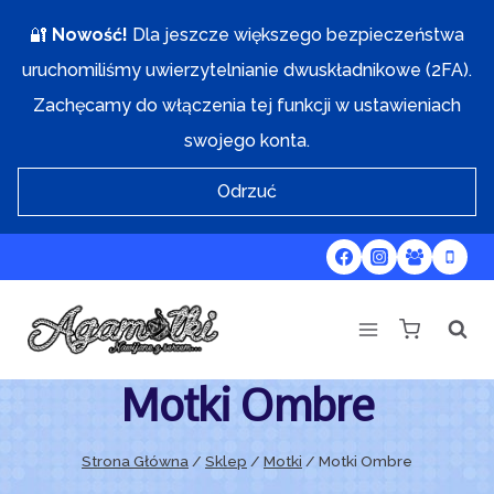
Przejdź
🔐
Nowość!
Dla jeszcze większego bezpieczeństwa
do
uruchomiliśmy uwierzytelnianie dwuskładnikowe (2FA).
treści
Zachęcamy do włączenia tej funkcji w ustawieniach
swojego konta.
Odrzuć
Motki Ombre
Strona Główna
/
Sklep
/
Motki
/
Motki Ombre