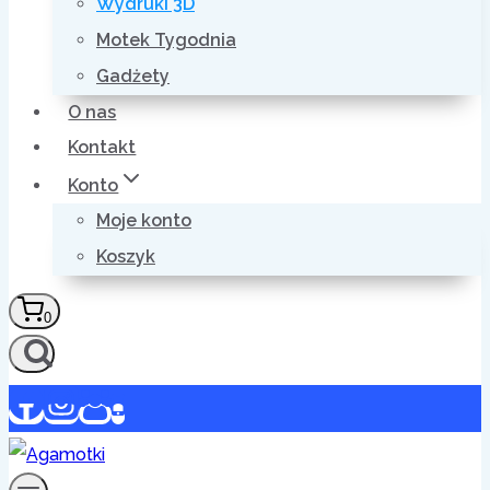
Wydruki 3D
Motek Tygodnia
Gadżety
O nas
Kontakt
Konto
Moje konto
Koszyk
0