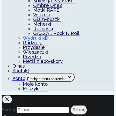
Kolekcja ISKIERKI
Ombre One’s
Motki RARE
Viscoza
Glam-puszki
Moherki
Różności
GAZZAL Rock N Roll
Wydruki 3D
Gadżety
Przydasie
Wieszaczki
Przędza
Metki z eco-skóry
O nas
Kontakt
Konto
Przełącz menu podrzędne
Moje konto
Koszyk
Szukaj: