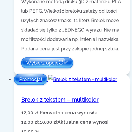
Wykonane metodą druku 3D z materiału PLA
lub PETG. Wielkość breloku zależy od ilości
użytych znaków (maks. 11 liter). Brelok może
składać się tylko z JEDNEGO wyrazu. Nie ma
możliwości dodawania np. imienia i nazwiska.
Podana cena jest przy zakupie jednej sztuki.
Wybierz opcje
Promocja!
Brelok z tekstem – multikolor
12,00
zł
Pierwotna cena wynosiła:
12,00 zł.
10,00
zł
Aktualna cena wynosi:
10,00 zł.