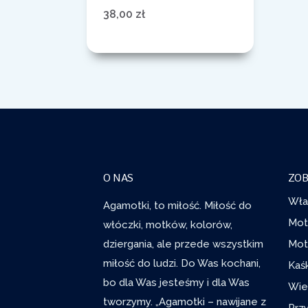
38,00
zł
O NAS
ZOB
Wła
Agamotki, to miłość. Miłość do
Mot
włóczki, motków, kolorów,
dziergania, ale przede wszystkim
Mot
miłość do ludzi. Do Was kochani,
Kaś
bo dla Was jesteśmy i dla Was
Wie
tworzymy. „Agamotki – nawijane z
Prz