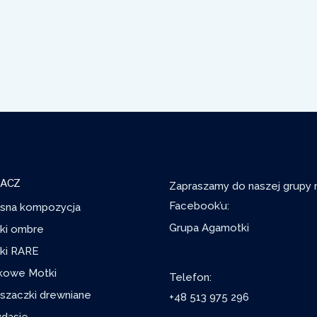
ACZ
Zapraszamy do naszej grupy 
Facebook’u:
sna kompozycja
Grupa Agamotki
ki ombre
ki RARE
kowe Motki
Telefon:
szaczki drewniane
+48 513 975 296
ydasie