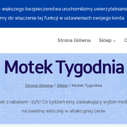
 większego bezpieczeństwa uruchomiliśmy uwierzytelniani
y do włączenia tej funkcji w ustawieniach swojego konta.
Strona Główna
Sklep
O
Motek Tygodnia
Strona Główna
/
Sklep
/
Motek Tygodnia
 z rabatem -15%! Co tydzień inny, zaskakujący wybór motk
na świetną włóczkę w atrakcyjnej cenie