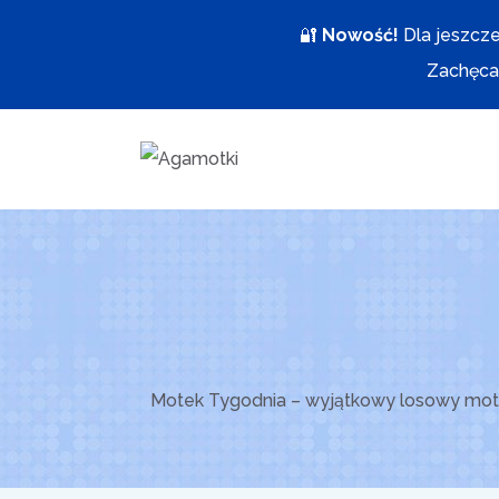
Przejdź
🔐
Nowość!
Dla jeszcze
do
Zachęcam
treści
Motek Tygodnia – wyjątkowy losowy motek