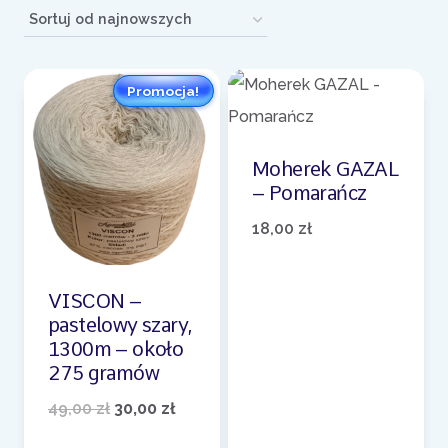
według
najnowszych
Promocja!
Moherek GAZAL
– Pomarańcz
18,00
zł
VISCON –
pastelowy szary,
1300m – około
275 gramów
Pierwotna
Aktualna
49,00
zł
30,00
zł
cena
cena