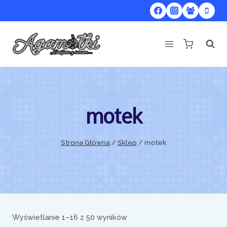
Przejdź
do
treści
motek
Strona Główna
/
Sklep
/
motek
Posortowane
Wyświetlanie 1–16 z 50 wyników