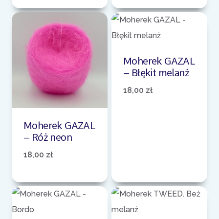
wynosiła:
wynosi:
49,00 zł.
30,00 zł.
Moherek GAZAL
– Błękit melanż
18,00
zł
Moherek GAZAL
– Róż neon
18,00
zł