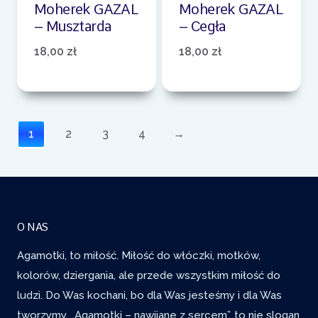
Moherek GAZAL
Moherek GAZAL
– Musztarda
– Cegła
18,00
zł
18,00
zł
1
2
3
4
→
O NAS
Agamotki, to miłość. Miłość do włóczki, motków,
kolorów, dziergania, ale przede wszystkim miłość do
ludzi. Do Was kochani, bo dla Was jesteśmy i dla Was
tworzymy. „Agamotki – nawijane z sercem”, to nie slogan