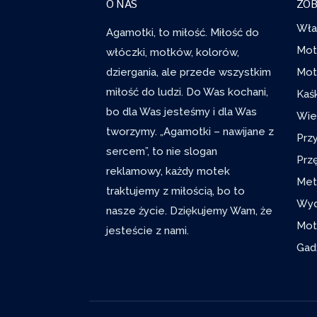
O NAS
ZOB
Wła
Agamotki, to miłość. Miłość do
Mot
włóczki, motków, kolorów,
dziergania, ale przede wszystkim
Mot
miłość do ludzi. Do Was kochani,
Kaś
bo dla Was jesteśmy i dla Was
Wie
tworzymy. „Agamotki – nawijane z
Prz
sercem”, to nie slogan
Prz
reklamowy, każdy motek
Met
traktujemy z miłością, bo to
Wyd
nasze życie. Dziękujemy Wam, że
Mot
jesteście z nami.
Gad