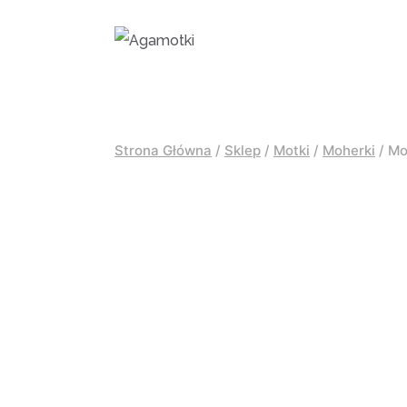
Przejdź
do
treści
Strona Główna
/
Sklep
/
Motki
/
Moherki
/
Mo