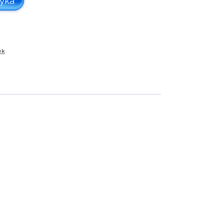
zyka
ek