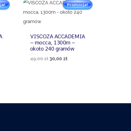
ja!
Promocja!
A
VISCOZA ACCADEMIA
– mocca, 1300m –
około 240 gramów
lna
Pierwotna
Aktualna
49,00
zł
30,00
zł
cena
cena
:
wynosiła:
wynosi:
ł.
49,00 zł.
30,00 zł.