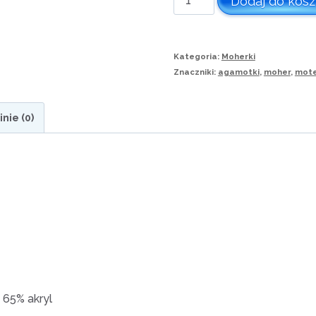
Dodaj do kos
Moherek
TWEED.
Kategoria:
Moherki
Beż
Znaczniki:
agamotki
,
moher
,
mot
melanż
inie (0)
 65% akryl