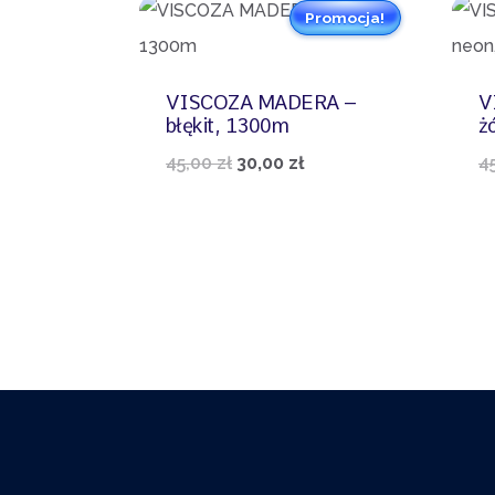
Promocja!
VISCOZA MADERA –
V
błękit, 1300m
ż
Pierwotna
Aktualna
45,00
zł
30,00
zł
4
cena
cena
wynosiła:
wynosi:
45,00 zł.
30,00 zł.