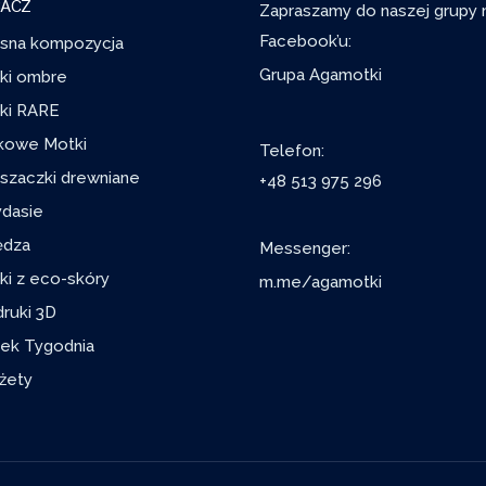
ACZ
Zapraszamy do naszej grupy 
Facebook’u:
sna kompozycja
Grupa Agamotki
ki ombre
ki RARE
kowe Motki
Telefon:
szaczki drewniane
+48 513 975 296
ydasie
ędza
Messenger:
ki z eco-skóry
m.me/agamotki
ruki 3D
ek Tygodnia
żety