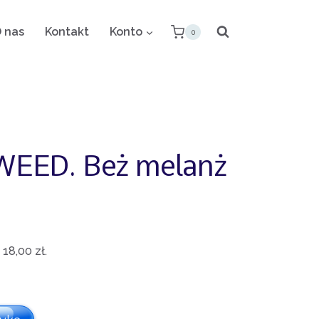
 nas
Kontakt
Konto
0
WEED. Beż melanż
:
18,00
zł
.