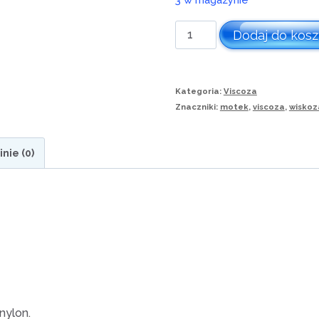
45,00 zł.
30,00 
ilość
Dodaj do kos
VISCOZA
MADERA
Kategoria:
Viscoza
-
Znaczniki:
motek
,
viscoza
,
wiskoz
żółty
neon,
inie (0)
1300m
nylon.