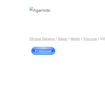
Przejdź
do
treści
Strona Główna
/
Sklep
/
Motki
/
Viscoza
/
VI
Promocja!