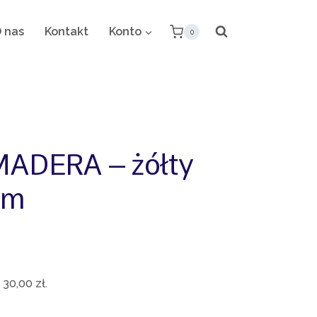
 nas
Kontakt
Konto
0
ADERA – żółty
0m
lna
:
30,00
zł
.
i: