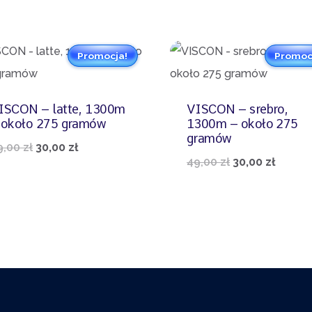
Promocja!
Promoc
ISCON – latte, 1300m
VISCON – srebro,
 około 275 gramów
1300m – około 275
gramów
Pierwotna
Aktualna
9,00
zł
30,00
zł
Pierwotna
Aktua
49,00
zł
30,00
zł
cena
cena
cena
cena
wynosiła:
wynosi:
wynosiła:
wynosi
49,00 zł.
30,00 zł.
49,00 zł.
30,00 z