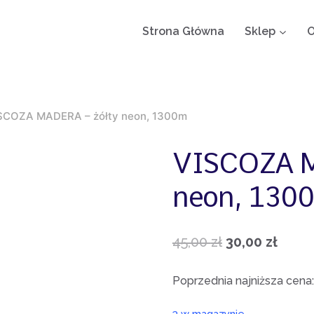
Strona Główna
Sklep
O
SCOZA MADERA – żółty neon, 1300m
VISCOZA M
neon, 130
Pierwotna
Aktua
45,00
zł
30,00
zł
cena
cena
Poprzednia najniższa cena
wynosiła:
wynos
3 w magazynie