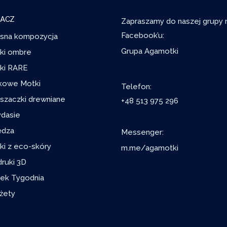
ACZ
Zapraszamy do naszej grupy 
Facebook’u:
sna kompozycja
Grupa Agamotki
ki ombre
ki RARE
kowe Motki
Telefon:
szaczki drewniane
+48 513 975 296
ydasie
ędza
Messenger:
ki z eco-skóry
m.me/agamotki
ruki 3D
ek Tygodnia
żety