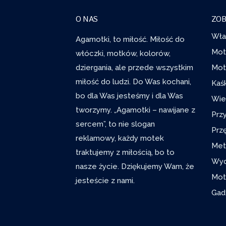
O NAS
ZOB
Wła
Agamotki, to miłość. Miłość do
Mot
włóczki, motków, kolorów,
dziergania, ale przede wszystkim
Mot
miłość do ludzi. Do Was kochani,
Kaś
bo dla Was jesteśmy i dla Was
Wie
tworzymy. „Agamotki – nawijane z
Prz
sercem”, to nie slogan
Prz
reklamowy, każdy motek
Met
traktujemy z miłością, bo to
Wyd
nasze życie. Dziękujemy Wam, że
Mot
jesteście z nami.
Gad