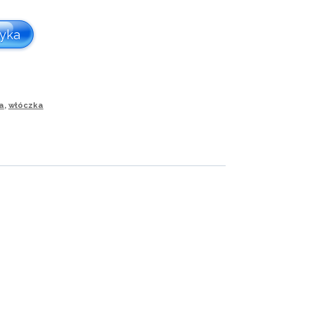
zł.
zyka
a
,
włóczka