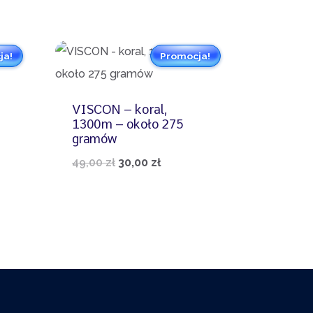
ja!
Promocja!
VISCON – koral,
1300m – około 275
gramów
lna
Pierwotna
Aktualna
49,00
zł
30,00
zł
cena
cena
:
wynosiła:
wynosi:
ł.
49,00 zł.
30,00 zł.