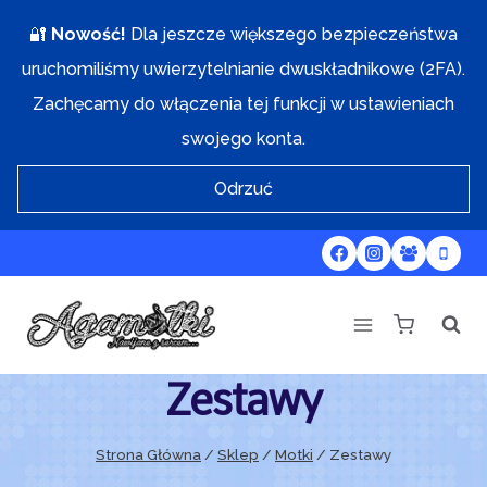
Przejdź
🔐
Nowość!
Dla jeszcze większego bezpieczeństwa
do
uruchomiliśmy uwierzytelnianie dwuskładnikowe (2FA).
treści
Zachęcamy do włączenia tej funkcji w ustawieniach
swojego konta.
Odrzuć
Zestawy
Strona Główna
/
Sklep
/
Motki
/
Zestawy