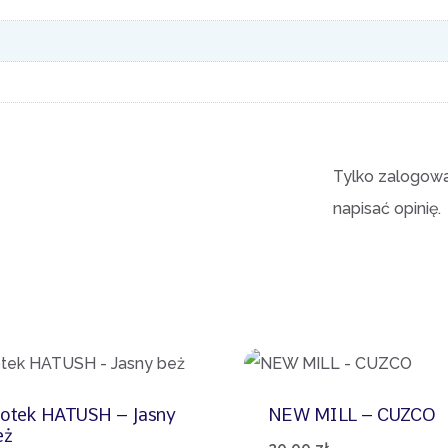
Tylko zalogowan
napisać opinię.
otek HATUSH – Jasny
NEW MILL – CUZCO
eż