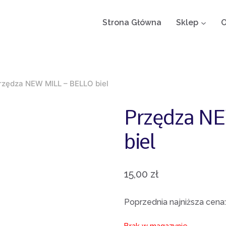
Strona Główna
Sklep
O
rzędza NEW MILL – BELLO biel
Przędza N
biel
15,00
zł
Poprzednia najniższa cena
Brak w magazynie