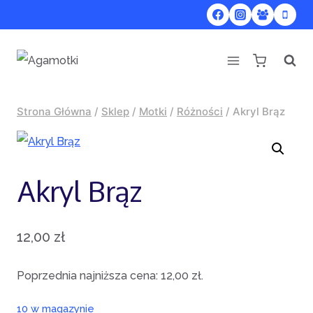
Przejdź
do
treści
Strona Główna
/
Sklep
/
Motki
/
Różności
/
Akryl Brąz
Akryl Brąz
12,00
zł
Poprzednia najniższa cena:
12,00
zł
.
10 w magazynie