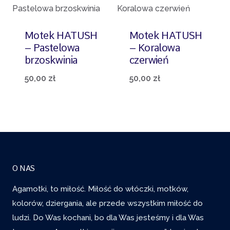
Motek HATUSH
Motek HATUSH
– Pastelowa
– Koralowa
brzoskwinia
czerwień
50,00
zł
50,00
zł
O NAS
Agamotki, to miłość. Miłość do włóczki, motków,
kolorów, dziergania, ale przede wszystkim miłość do
ludzi. Do Was kochani, bo dla Was jesteśmy i dla Was