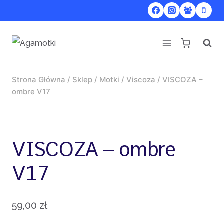
Przejdź
do
treści
Strona Główna
/
Sklep
/
Motki
/
Viscoza
/
VISCOZA –
ombre V17
VISCOZA – ombre
V17
59,00
zł