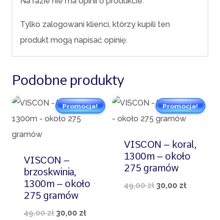
Na razie nie ma opinii o produkcie.
Tylko zalogowani klienci, którzy kupili ten
produkt mogą napisać opinię.
Podobne produkty
Promocja!
Promocja!
VISCON – koral,
1300m – około
VISCON –
275 gramów
brzoskwinia,
1300m – około
Pierwotna
Aktualn
49,00
zł
30,00
zł
275 gramów
cena
cena
Pierwotna
Aktualna
49,00
zł
30,00
zł
wynosiła:
wynosi: