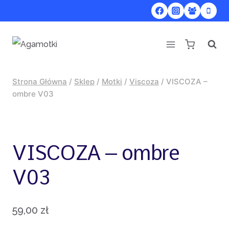
Przejdź
do
treści
Strona Główna
/
Sklep
/
Motki
/
Viscoza
/
VISCOZA –
ombre V03
VISCOZA – ombre
V03
59,00
zł