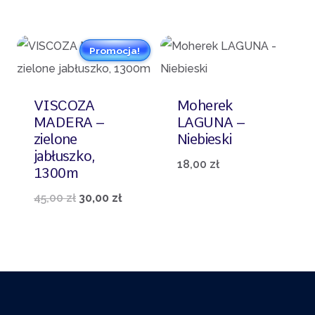
cena
cena
49,00 zł.
30,00 zł.
wynosiła:
wynosi:
Promocja!
49,00 zł.
30,00 zł.
VISCOZA
Moherek
MADERA –
LAGUNA –
zielone
Niebieski
jabłuszko,
18,00
zł
1300m
Pierwotna
Aktualna
45,00
zł
30,00
zł
cena
cena
wynosiła:
wynosi:
45,00 zł.
30,00 zł.