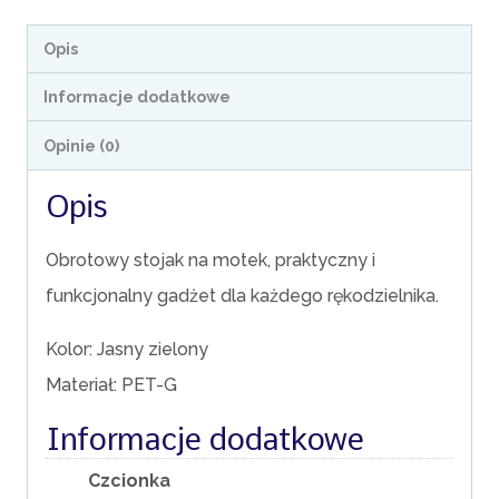
motek
-
Opis
spinner
Informacje dodatkowe
stojący
Opinie (0)
(PROTOTYP)
Opis
Obrotowy stojak na motek, praktyczny i
funkcjonalny gadżet dla każdego rękodzielnika.
Kolor: Jasny zielony
Materiał: PET-G
Informacje dodatkowe
Czcionka