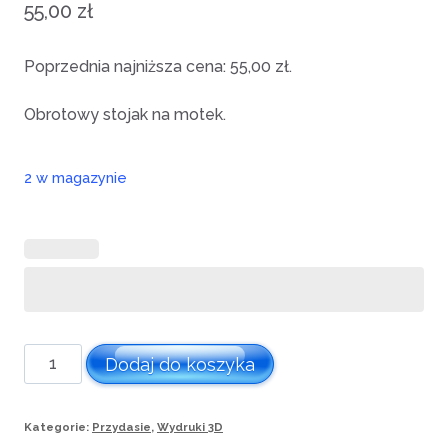
55,00
zł
Poprzednia najniższa cena:
55,00
zł
.
Obrotowy stojak na motek.
2 w magazynie
ilość
Dodaj do koszyka
Stojak
na
Kategorie:
Przydasie
,
Wydruki 3D