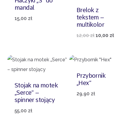
Haczyki „S” do
mandal
Brelok z
tekstem –
15,00
zł
multikolor
Pierwotna
Aktualna
12,00
zł
10,00
zł
cena
cena
wynosiła:
wynosi:
12,00 zł.
10,00 zł.
Przybornik
„Hex”
Stojak na motek
„Serce” –
29,90
zł
spinner stojący
55,00
zł