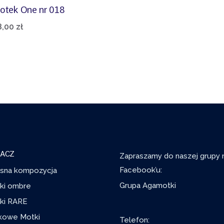
otek One nr 018
8,00
zł
ACZ
Zapraszamy do naszej grupy 
Facebook’u:
sna kompozycja
Grupa Agamotki
ki ombre
ki RARE
kowe Motki
Telefon: