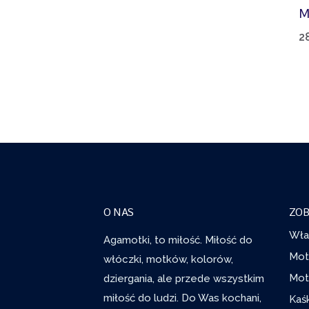
M
2
O NAS
ZOB
Wła
Agamotki, to miłość. Miłość do
Mot
włóczki, motków, kolorów,
dziergania, ale przede wszystkim
Mot
miłość do ludzi. Do Was kochani,
Kaś