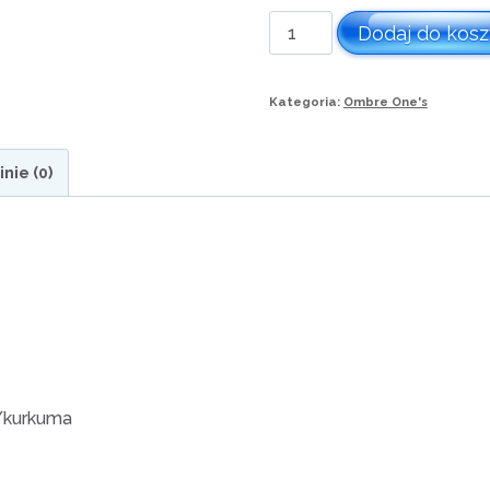
ilość
Dodaj do kos
Motek
One
Kategoria:
Ombre One's
nr
017
inie (0)
/kurkuma