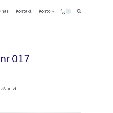
 nas
Kontakt
Konto
0
nr 017
:
28,00
zł
.