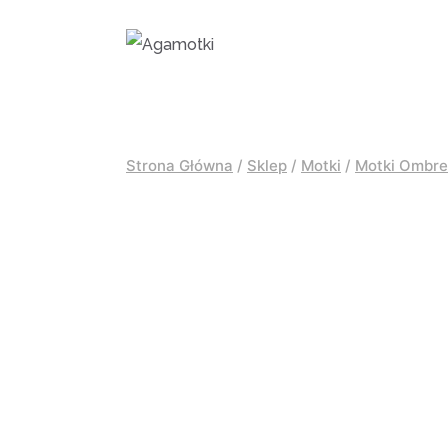
Przejdź
do
treści
Strona Główna
/
Sklep
/
Motki
/
Motki Ombre