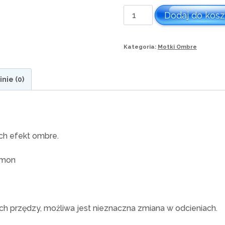
ilość
Dodaj do kos
Motek
ombre
Kategoria:
Motki Ombre
nr
510
inie (0)
ch efekt ombre.
emon
 przędzy, możliwa jest nieznaczna zmiana w odcieniach.