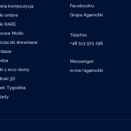
Facebook’u:
sna kompozycja
Grupa Agamotki
ki ombre
ki RARE
kowe Motki
Telefon:
szaczki drewniane
+48 513 975 296
ydasie
ędza
Messenger:
ki z eco-skóry
m.me/agamotki
ruki 3D
ek Tygodnia
żety