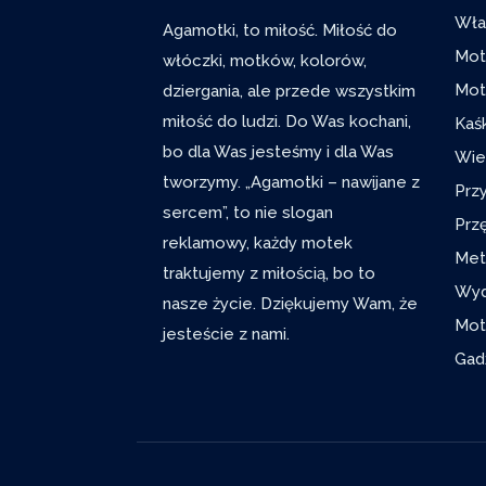
Wła
Agamotki, to miłość. Miłość do
Mot
włóczki, motków, kolorów,
dziergania, ale przede wszystkim
Mot
miłość do ludzi. Do Was kochani,
Kaś
bo dla Was jesteśmy i dla Was
Wie
tworzymy. „Agamotki – nawijane z
Prz
sercem”, to nie slogan
Prz
reklamowy, każdy motek
Met
traktujemy z miłością, bo to
Wyd
nasze życie. Dziękujemy Wam, że
Mot
jesteście z nami.
Gad