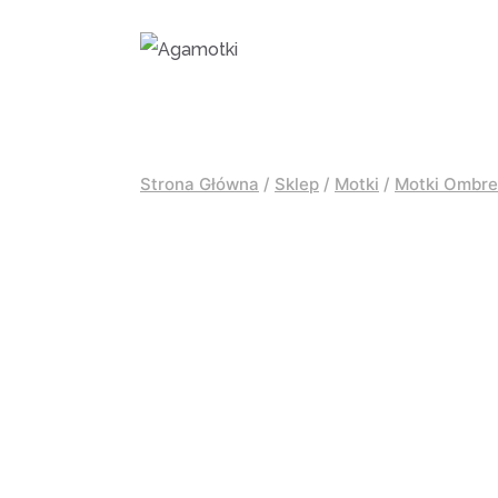
Przejdź
do
treści
Strona Główna
/
Sklep
/
Motki
/
Motki Ombre