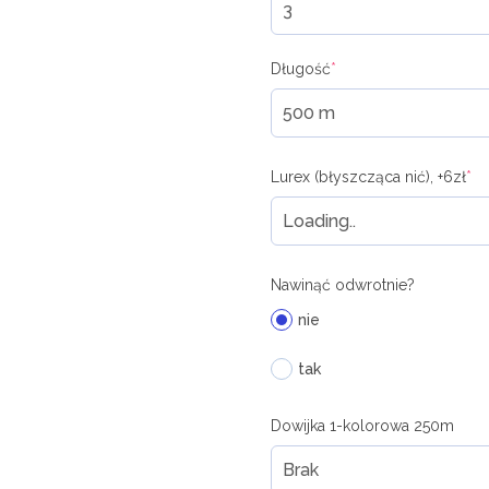
Długość
*
Lurex (błyszcząca nić), +6zł
*
Nawinąć odwrotnie?
nie
tak
Dowijka 1-kolorowa 250m