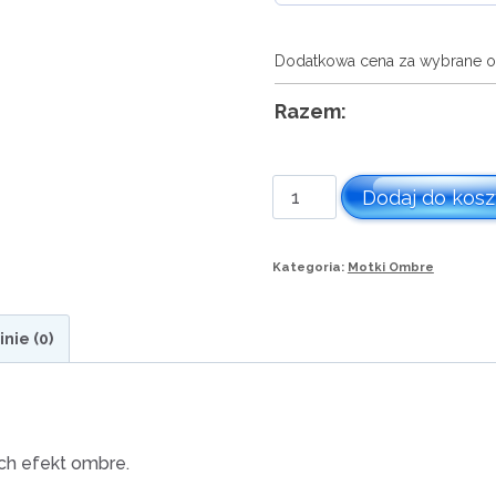
Dodatkowa cena za wybrane o
Razem:
ilość
Dodaj do kos
Motek
ombre
Kategoria:
Motki Ombre
nr
441
inie (0)
ch efekt ombre.