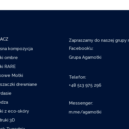
ACZ
Zapraszamy do naszej grupy 
Facebook’u:
sna kompozycja
Grupa Agamotki
ki ombre
ki RARE
kowe Motki
Telefon:
szaczki drewniane
+48 513 975 296
ydasie
ędza
Messenger:
ki z eco-skóry
m.me/agamotki
ruki 3D