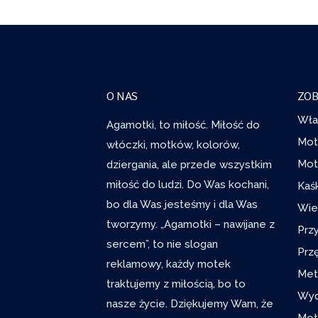
O NAS
ZOB
Wła
Agamotki, to miłość. Miłość do
Mot
włóczki, motków, kolorów,
dziergania, ale przede wszystkim
Mot
miłość do ludzi. Do Was kochani,
Kaś
bo dla Was jesteśmy i dla Was
Wie
tworzymy. „Agamotki – nawijane z
Prz
sercem”, to nie slogan
Prz
reklamowy, każdy motek
Met
traktujemy z miłością, bo to
Wyd
nasze życie. Dziękujemy Wam, że