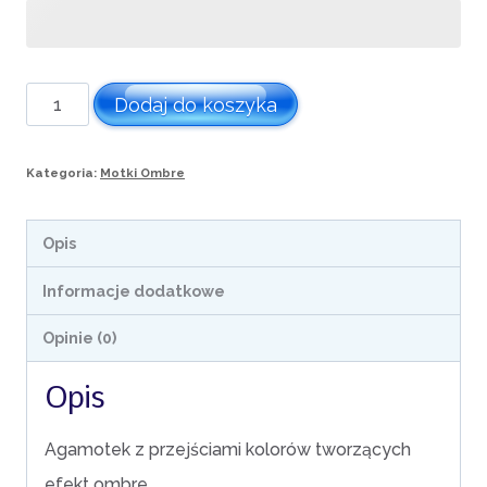
ilość
Dodaj do koszyka
Motek
ombre
Kategoria:
Motki Ombre
nr
427
Opis
Informacje dodatkowe
Opinie (0)
Opis
Agamotek z przejściami kolorów tworzących
efekt ombre.