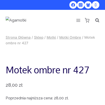
Przejdź
do
treści
Strona Główna
/
Sklep
/
Motki
/
Motki Ombre
/
Motek
ombre nr 427
Motek ombre nr 427
28,00
zł
Poprzednia najniższa cena:
28,00
zł
.