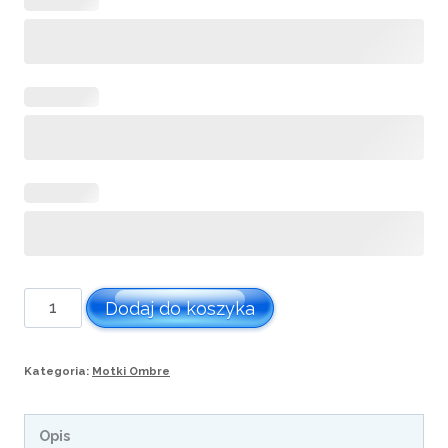
ilość
Dodaj do koszyka
Motek
ombre
Kategoria:
Motki Ombre
nr
400
Opis