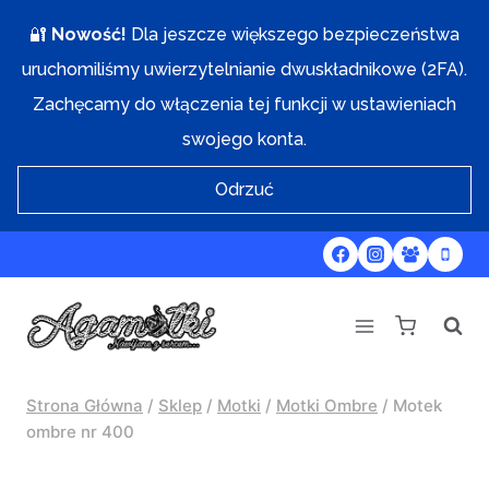
Przejdź
🔐
Nowość!
Dla jeszcze większego bezpieczeństwa
do
uruchomiliśmy uwierzytelnianie dwuskładnikowe (2FA).
treści
Zachęcamy do włączenia tej funkcji w ustawieniach
swojego konta.
Odrzuć
Strona Główna
/
Sklep
/
Motki
/
Motki Ombre
/
Motek
ombre nr 400