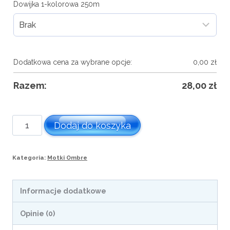
Dowijka 1-kolorowa 250m
Dodatkowa cena za wybrane opcje:
0,00
zł
Razem:
28,00
zł
ilość
Dodaj do koszyka
Motek
ombre
Kategoria:
Motki Ombre
nr.
027
Informacje dodatkowe
Opinie (0)