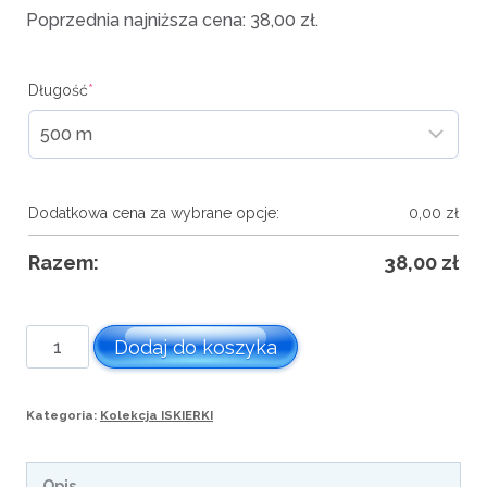
Poprzednia najniższa cena:
38,00
zł
.
Długość
*
Dodatkowa cena za wybrane opcje:
0,00
zł
Razem:
38,00
zł
ilość
Dodaj do koszyka
Motek
ISKIERKA
Kategoria:
Kolekcja ISKIERKI
IS-
018
Opis